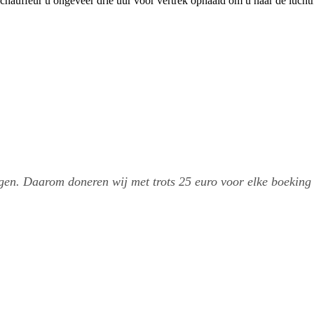
 chauffeur u ongeveer drie uur voor vertrek ophaald om u naar de lucht
gen. Daarom doneren wij met trots 25 euro voor elke boeking