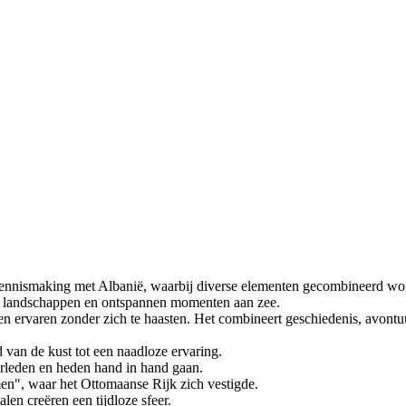
 kennismaking met Albanië, waarbij diverse elementen gecombineerd wo
 landschappen en ontspannen momenten aan zee.
illen ervaren zonder zich te haasten. Het combineert geschiedenis, avon
van de kust tot een naadloze ervaring.
verleden en heden hand in hand gaan.
men", waar het Ottomaanse Rijk zich vestigde.
len creëren een tijdloze sfeer.