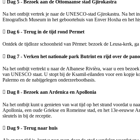
Dag 5 - Bezoek aan de Ottomaanse stad Gjirokastra
Na het ontbijt vertrek je naar de UNESCO-stad Gjirokastra. Na het i
Etnografisch Museum in het geboortehuis van Enver Hoxha en het his
Dag 6 - Terug in de tijd rond Permet
Ontdek de tijdloze schoonheid van Përmet: bezoek de Leusa-kerk, ga r
Dag 7 - Verken het nationale park Butrint en rijd over de pan
Na het ontbijt vertrekt u naar de Albanese Rivièra, waar u een bezoe
van UNESCO staat. U stopt bij de Ksamil-eilanden voor een kopje koff
Palermo en de nabijgelegen onderzeebootbasis.
Dag 8 - Bezoek aan Ardenica en Apollonia
Na het ontbijt kunt u genieten van wat tijd op het strand voordat u n
Apollonia, een oude Griekse en Romeinse stad, en het 13e-eeuwse Arde
sleutels in bij de receptie.
Dag 9 - Terug naar huis