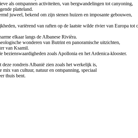
ieve als ontspannen activiteiten, van bergwandelingen tot canyoning,
ggende platteland.
ermd juweel, bekend om zijn stenen huizen en imposante gebouwen,
ijkheden, variërend van raften op de laatste wilde rivier van Europa to
harme elkaar langs de Albanese Rivièra.
ologische wonderen van Butrint en panoramische uitzichten,
ter van Ksamil.
tuele bezienswaardigheden zoals Apollonia en het Ardenica-klooster.
 deze rondreis Albanië zien zoals het werkelijk is,
e mix van cultuur, natuur en ontspanning, speciaal
r thuis bent.