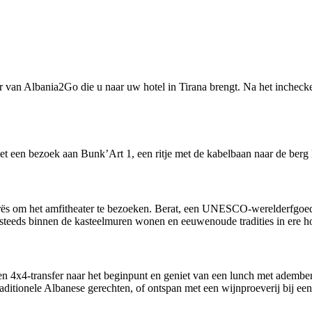
 van Albania2Go die u naar uw hotel in Tirana brengt. Na het incheck
t een bezoek aan Bunk’Art 1, een ritje met de kabelbaan naar de berg D
Durrës om het amfitheater te bezoeken. Berat, een UNESCO-werelderfgoedl
steeds binnen de kasteelmuren wonen en eeuwenoude tradities in ere h
en 4x4-transfer naar het beginpunt en geniet van een lunch met adembe
ditionele Albanese gerechten, of ontspan met een wijnproeverij bij een