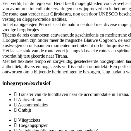
Een verblijf in de regio van Berat biedt mogelijkheden voor zowel act
van avonturen tot culinaire ervaringen en wijnproeverijen in het omli
De route gaat verder naar Gjirokastra, nog een door UNESCO besch
vesting en diepgewortelde tradities.
In het nabijgelegen Përmet staat de natuur centraal met diverse mogel
vredige bergdorpjes.
Tijdens de reis ontmoeten eeuwenoude geschiedenis en mediterrane c
Hoogtepunten zijn onder meer de magische Blauwe Oogbron, de arche
kustwegen en ontspannen momenten met uitzicht op het turquoise wa
Het laatste stuk van de route voert je langs klassieke ruïnes en spiri
voordat hij terugkeerde naar Tirana.
Met het flexibele tempo en zorgvuldig geselecteerde hoogtepunten laat
authentiek, divers en nog steeds verfrissend en onontdekt. Een perfect
ontworpen om u blijvende herinneringen te bezorgen, lang nadat u wee
inbegrepen/exclusief
Transfer van de luchthaven naar de accommodatie in Tirana.
Autoverhuur
Accommodaties
Ontbijt
Vliegtickets
Toegangsprijzen
Activiteiten (die we voor u kunnen boeken)