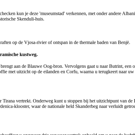
nchecken kun je deze 'museumstad' verkennen, met onder andere Albanië
torische Skenduli-huis.
aften op de Vjosa-rivier of ontspan in de thermale baden van Benjë.
oramische kustweg.
k brengt aan de Blauwe Oog-bron. Vervolgens gaat u naar Butrint, een o
ie met uitzicht op de eilanden en Corfu, waarna u terugkeert naar uw 
aar Tirana vertrekt. Onderweg kunt u stoppen bij het uitzichtpunt van d
nica-klooster, waar de nationale held Skanderbeg naar verluidt getrouw