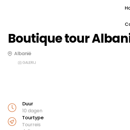
H
C
Boutique tour Alban
Albanië
GALERIJ
Duur
10 dagen
Tourtype
Tourreis