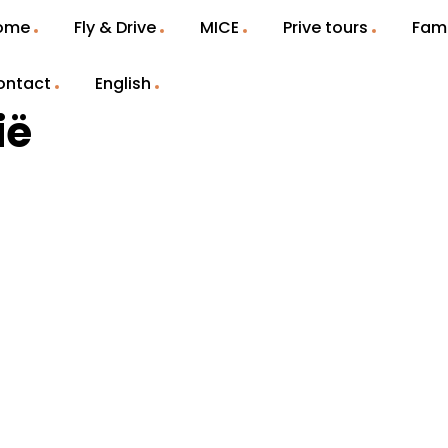
ome
Fly & Drive
MICE
Prive tours
Fami
ontact
English
ië