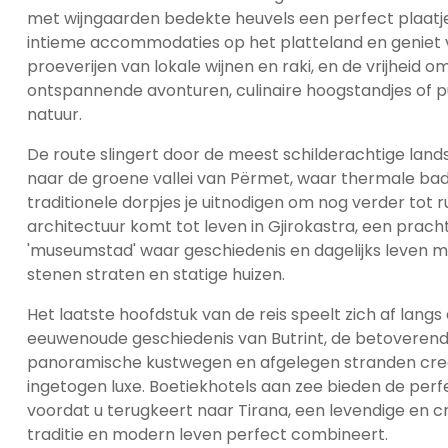
met wijngaarden bedekte heuvels een perfect plaatje 
intieme accommodaties op het platteland en geniet 
proeverijen van lokale wijnen en raki, en de vrijheid o
ontspannende avonturen, culinaire hoogstandjes of p
natuur.
De route slingert door de meest schilderachtige lan
naar de groene vallei van Përmet, waar thermale baden
traditionele dorpjes je uitnodigen om nog verder tot
architectuur komt tot leven in Gjirokastra, een prac
'museumstad' waar geschiedenis en dagelijks leven me
stenen straten en statige huizen.
Het laatste hoofdstuk van de reis speelt zich af langs
eeuwenoude geschiedenis van Butrint, de betoveren
panoramische kustwegen en afgelegen stranden cre
ingetogen luxe. Boetiekhotels aan zee bieden de per
voordat u terugkeert naar Tirana, een levendige en c
traditie en modern leven perfect combineert.