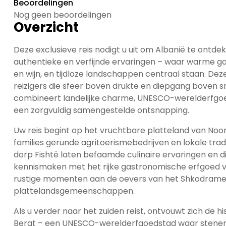
Beoordelingen
Nog geen beoordelingen
Overzicht
Deze exclusieve reis nodigt u uit om Albanië te ontde
authentieke en verfijnde ervaringen – waar warme gast
en wijn, en tijdloze landschappen centraal staan. Dez
reizigers die sfeer boven drukte en diepgang boven s
combineert landelijke charme, UNESCO-werelderfgoe
een zorgvuldig samengestelde ontsnapping.
Uw reis begint op het vruchtbare platteland van Noo
families gerunde agritoerismebedrijven en lokale tradi
dorp Fishtë laten befaamde culinaire ervaringen en di
kennismaken met het rijke gastronomische erfgoed v
rustige momenten aan de oevers van het Shkodrameer
plattelandsgemeenschappen.
Als u verder naar het zuiden reist, ontvouwt zich de h
Berat – een UNESCO-werelderfgoedstad waar stenen