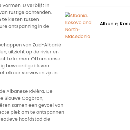
vormen. U verblijft in
van rustige ochtenden,
m te kiezen tussen
Albanië, Ko
ure ontspanning in de
dschappen van Zuid-Albanië
, uitzicht op de rivier en
 rust te komen. Ottomaanse
htig bewaard gebleven
t elkaar verweven zijn in
 de Albanese Rivièra. De
de Blauwe Oogbron,
ëren samen een gevoel van
fecte plek om te ontspannen
reatieve hoofdstad die